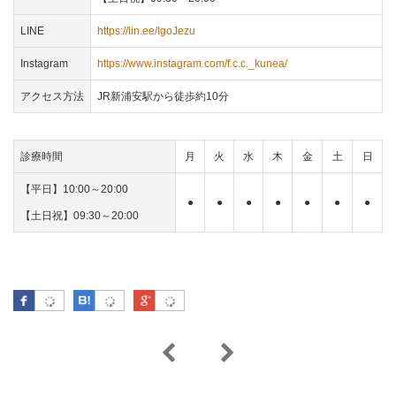
LINE
https://lin.ee/IgoJezu
Instagram
https://www.instagram.com/f.c.c._kunea/
アクセス方法
JR新浦安駅から徒歩約10分
診療時間
月
火
水
木
金
土
日
【平日】10:00～20:00
●
●
●
●
●
●
●
【土日祝】09:30～20:00
Facebook
はてなブックマーク
Google Plus