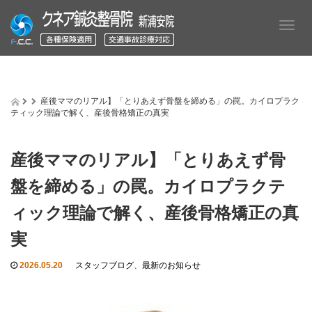
T
o
g
g
l
e
産後ママのリアル】「とりあえず骨盤を締める」の罠。カイロプラク
n
ティック理論で解く、産後骨格矯正の真実
a
v
i
産後ママのリアル】「とりあえず骨
g
a
盤を締める」の罠。カイロプラクテ
t
i
ィック理論で解く、産後骨格矯正の真
o
実
n
2026.05.20
スタッフブログ
、
最新のお知らせ