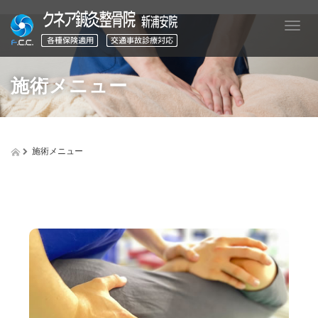
T
o
g
g
施術メニュー
l
e
n
a
v
施術メニュー
i
g
a
t
i
o
n
矯正治療