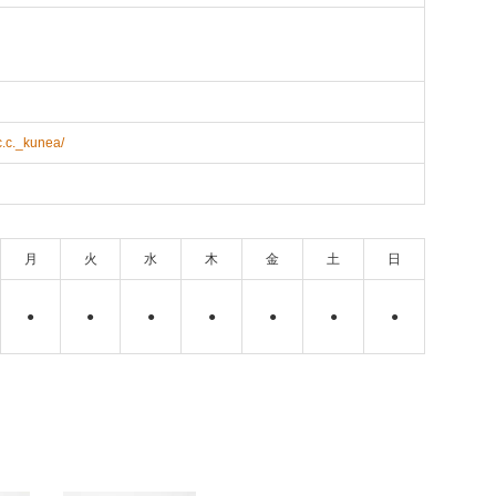
c.c._kunea/
月
火
水
木
金
土
日
●
●
●
●
●
●
●