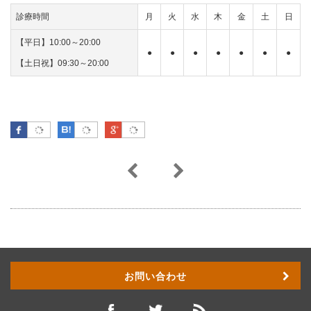
診療時間
月
火
水
木
金
土
日
【平日】10:00～20:00
●
●
●
●
●
●
●
【土日祝】09:30～20:00
Facebook
はてなブックマーク
Google Plus
お問い合わせ