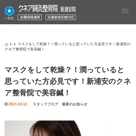
T
o
g
g
l
e
マスクをして乾燥？！潤っていると思っていた方必見です！新浦安の
n
クネア整骨院で美容鍼！
a
v
i
マスクをして乾燥？！潤っていると
g
a
思っていた方必見です！新浦安のクネ
t
i
ア整骨院で美容鍼！
o
n
2021.10.12
スタッフブログ
、
最新のお知らせ