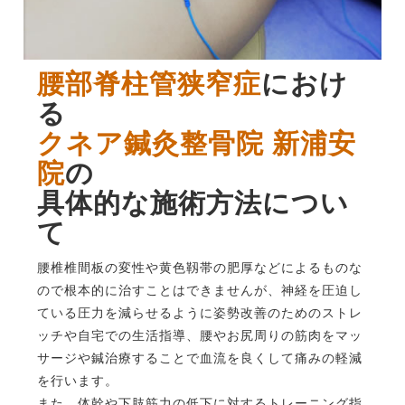
腰部脊柱管狭窄症
におけ
る
クネア鍼灸整骨院 新浦安
院
の
具体的な施術方法につい
て
腰椎椎間板の変性や黄色靱帯の肥厚などによるものな
ので根本的に治すことはできませんが、神経を圧迫し
ている圧力を減らせるように姿勢改善のためのストレ
ッチや自宅での生活指導、腰やお尻周りの筋肉をマッ
サージや鍼治療することで血流を良くして痛みの軽減
を行います。
また、体幹や下肢筋力の低下に対するトレーニング指