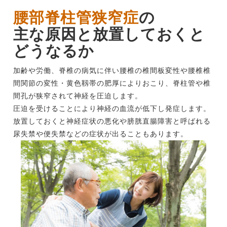
腰部脊柱管狭窄症
の
主な原因と放置しておくと
どうなるか
加齢や労働、脊椎の病気に伴い腰椎の椎間板変性や腰椎椎
間関節の変性・黄色靱帯の肥厚によりおこり、脊柱管や椎
間孔が狭窄されて神経を圧迫します。
圧迫を受けることにより神経の血流が低下し発症します。
放置しておくと神経症状の悪化や膀胱直腸障害と呼ばれる
尿失禁や便失禁などの症状が出ることもあります。