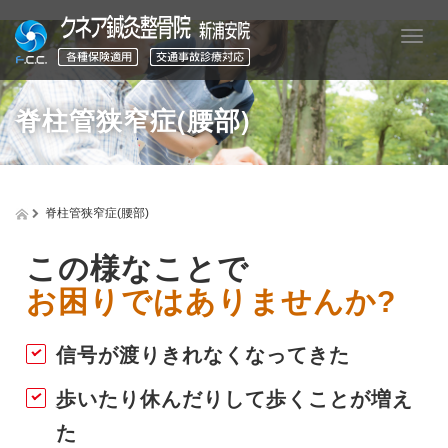
T
o
g
g
脊柱管狭窄症(腰部)
l
e
n
a
v
脊柱管狭窄症(腰部)
i
g
a
この様なことで
t
お困りではありませんか?
i
o
n
信号が渡りきれなくなってきた
歩いたり休んだりして歩くことが増え
た